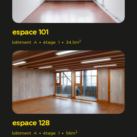
espace 101
2
bâtiment
A
étage
1
34.5m
espace 128
2
bâtiment
A
étage
1
56m