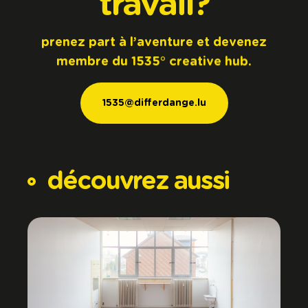
travail?
prenez
part
à
l’aventure
et
devenez
membre
du
1535°
creative
hub.
1535@differdange.lu
1535@differdange.lu
découvrez
aussi