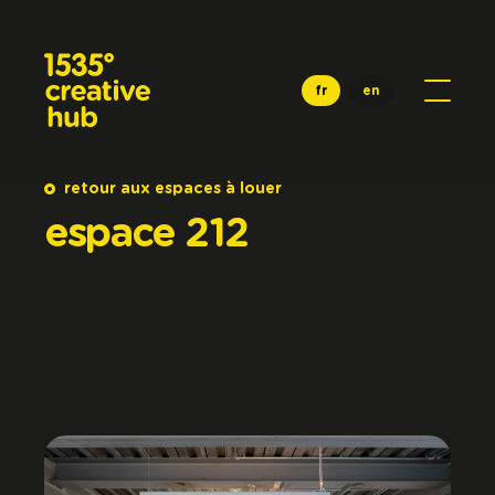
Aller au contenu principal
fr
en
retour aux espaces à louer
espace
212